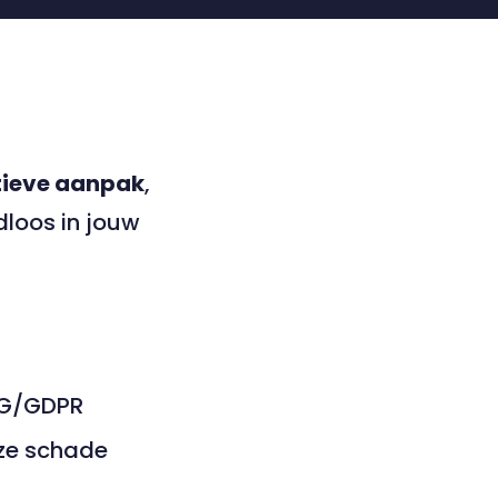
tieve aanpak
,
dloos in jouw
AVG/GDPR
 ze schade