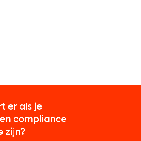
 er als je
g en compliance
 zijn?