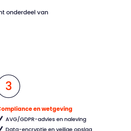
ënt onderdeel van
3
Compliance en wetgeving
AVG/GDPR-advies en naleving
Data-encryptie en veilige opslag