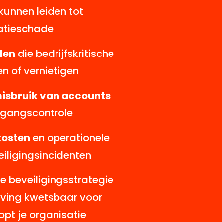
kunnen leiden tot
atieschade
len
die bedrijfskritische
n of vernietigen
isbruik van accounts
egangscontrole
kosten
en operationele
veiligingsincidenten
e beveiligingsstrategie
eving kwetsbaar voor
opt je organisatie