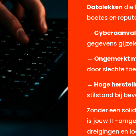
Datalekken
die 
boetes en reput
→ Cyberaanval
gegevens gijzele
→ Ongemerkt m
door slechte to
→ Hoge herstel
stilstand bij be
Zonder een solid
is jouw IT-omg
dreigingen en lo