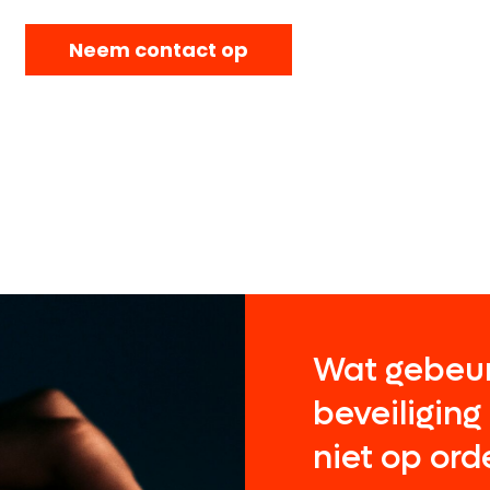
Neem contact op
Wat gebeurt
beveiligin
niet op orde