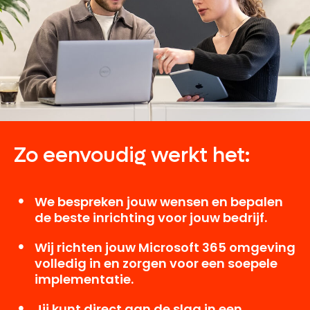
Zo eenvoudig werkt het:
We bespreken jouw wensen en bepalen
de beste inrichting voor jouw bedrijf.
Wij richten jouw Microsoft 365 omgeving
volledig in en zorgen voor een soepele
implementatie.
Jij kunt direct aan de slag in een