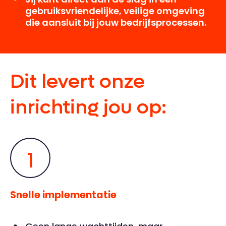
gebruiksvriendelijke, veilige omgeving
die aansluit bij jouw bedrijfsprocessen.
Dit levert onze
inrichting jou op:
1
Snelle implementatie